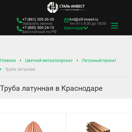
+7 (861)
205-26-35
krd@stl-invest.ru
Заказать звонок
пн-пт с 8:30 до 18:00
+7 (800)
500-24-15
Краснодар
Бесплатный по РФ
Главная
Цветной металлопрокат
Латунный прокат
Труба латунная
Труба латунная в Краснодаре