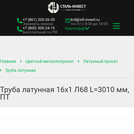
+7 (861)
205-26-35
krd@stl-invest.ru
Заказать звонок
пн-пт с 8:30 до 18:00
+7 (800)
500-24-15
Краснодар
Бесплатный по РФ
Главная
Цветной металлопрокат
Латунный прокат
Труба латунная
Труба латунная 16х1 Л68 L=3010 мм,
ПТ