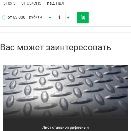
510х 5
3ПС5/СП5
пв2, ПВЛ
руб/
тн
от 63 000
Вас может заинтересовать
Лист стальной рифленый