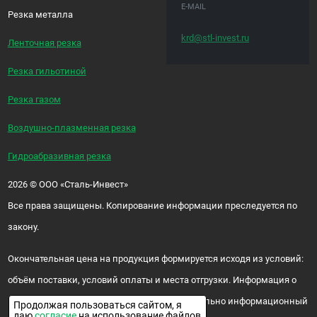
E-MAIL
Резка металла
krd@stl-invest.ru
Ленточная резка
Резка гильотиной
Резка газом
Воздушно-плазменная резка
Гидроабразивная резка
2026
©
ООО «Сталь-Инвест»
Все права защищены. Копирование информации преследуется по
закону.
Окончательная цена на продукция формируется исходя из условий:
объём поставки, условий оплаты и места отгрузки. Информация о
цене и наличии продукции носит исключительно информационный
Продолжая пользоваться сайтом, я
даю
согласие
на использование файлов