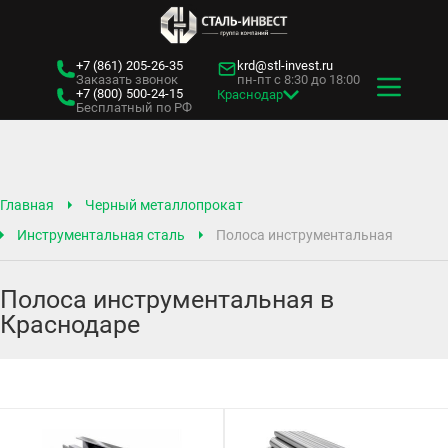
+7 (861)
205-26-35
krd@stl-invest.ru
Заказать звонок
пн-пт с 8:30 до 18:00
+7 (800)
500-24-15
Краснодар
Бесплатный по РФ
Главная
Черный металлопрокат
Инструментальная сталь
Полоса инструментальная
Полоса инструментальная в
Краснодаре