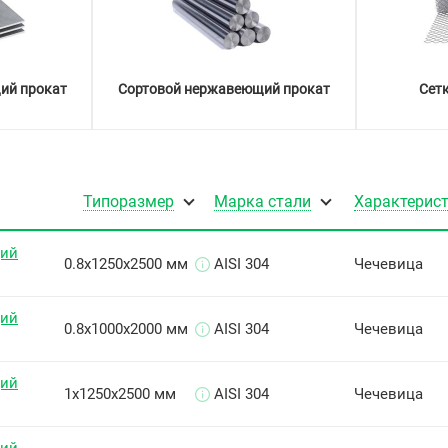
ий прокат
Сортовой нержавеющий прокат
Сет
Типоразмер
Марка стали
Характерис
щий
0.8х1250х2500 мм
AISI 304
Чечевица
щий
0.8х1000х2000 мм
AISI 304
Чечевица
щий
1х1250х2500 мм
AISI 304
Чечевица