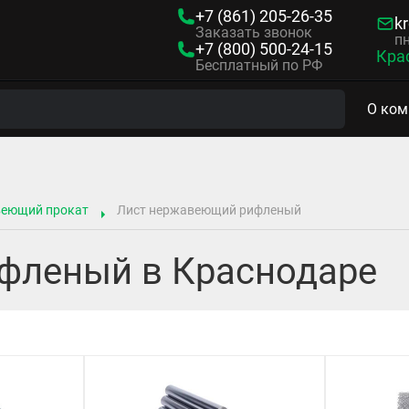
+7 (861)
205-26-35
kr
Заказать звонок
пн
+7 (800)
500-24-15
Кра
Бесплатный по РФ
О ком
веющий прокат
Лист нержавеющий рифленый
фленый в Краснодаре