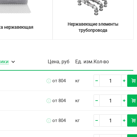
Нержавеющие элементы
ка нержавеющая
трубопровода
тики
Цена, руб
Ед. изм.
Кол-во
от 804
кг
от 804
кг
от 804
кг