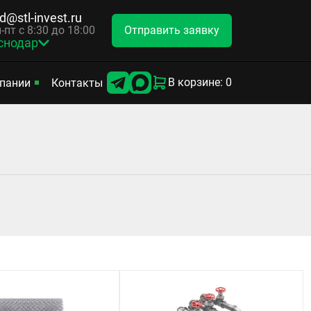
d@stl-invest.ru
Отправить заявку
-пт с 8:30 до 18:00
снодар
В корзине: 0
пании
Контакты