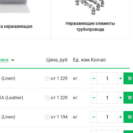
Нержавеющие элементы
ка нержавеющая
трубопровода
тики
Цена, руб
Ед. изм.
Кол-во
 (Linen)
от 1 229
кг
А (Leather)
от 1 229
кг
 (Linen)
от 1 194
кг