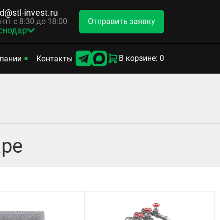
d@stl-invest.ru
Отправить заявку
-пт с 8:30 до 18:00
снодар
В корзине: 0
пании
Контакты
аре