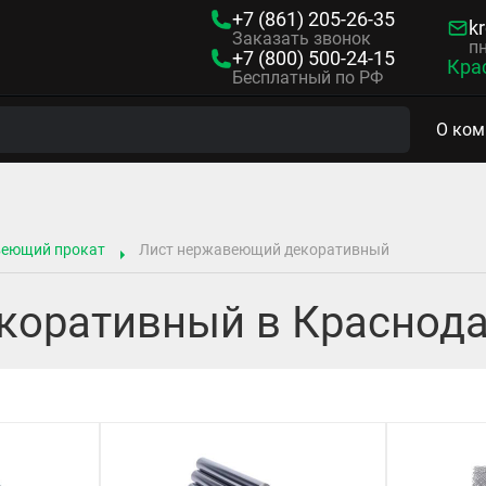
+7 (861)
205-26-35
kr
Заказать звонок
пн
+7 (800)
500-24-15
Кра
Бесплатный по РФ
О ком
веющий прокат
Лист нержавеющий декоративный
коративный в Краснод