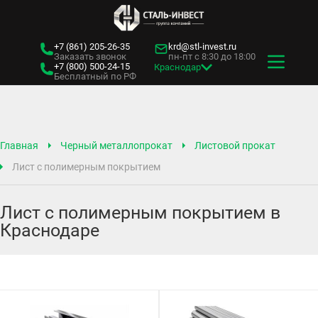
+7 (861)
205-26-35
krd@stl-invest.ru
Заказать звонок
пн-пт с 8:30 до 18:00
+7 (800)
500-24-15
Краснодар
Бесплатный по РФ
Главная
Черный металлопрокат
Листовой прокат
Лист с полимерным покрытием
Лист с полимерным покрытием в
Краснодаре