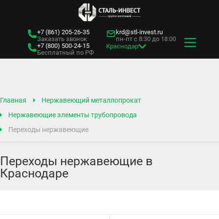
+7 (861)
205-26-35
krd@stl-invest.ru
Заказать звонок
пн-пт с 8:30 до 18:00
+7 (800)
500-24-15
Краснодар
Бесплатный по РФ
Главная
Нержавеющий металлопрокат
Нержавеющие элементы трубопровода
Переходы нержавеющие
Переходы нержавеющие в
Краснодаре