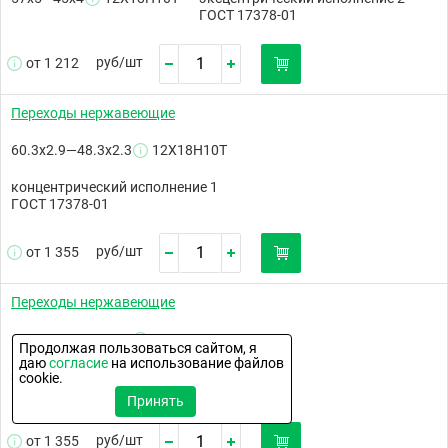
ГОСТ 17378-01
руб/
шт
от 1 212
Переходы нержавеющие
60.3х2.9—48.3х2.3
12Х18Н10Т
концентрический исполнение 1
ГОСТ 17378-01
руб/
шт
от 1 355
Переходы нержавеющие
60.3х2.9—48.3х2.3
12Х18Н10Т
Продолжая пользоваться сайтом, я
даю
согласие
на использование файлов
эксцентрический исполнение 1
cookie.
ГОСТ 17378-01
Принять
руб/
шт
от 1 355