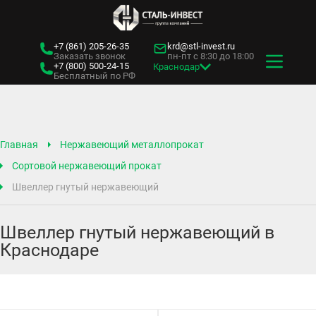
+7 (861)
205-26-35
krd@stl-invest.ru
Заказать звонок
пн-пт с 8:30 до 18:00
+7 (800)
500-24-15
Краснодар
Бесплатный по РФ
Главная
Нержавеющий металлопрокат
Сортовой нержавеющий прокат
Швеллер гнутый нержавеющий
Швеллер гнутый нержавеющий в
Краснодаре