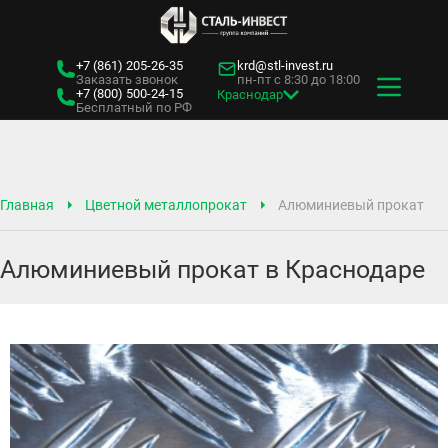
+7 (861)
205-26-35
krd@stl-invest.ru
Заказать звонок
пн-пт с 8:30 до 18:00
+7 (800)
500-24-15
Краснодар
Бесплатный по РФ
Главная
Цветной металлопрокат
Алюминиевый прокат
Алюминиевый прокат в Краснодаре