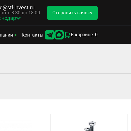
d@stl-invest.ru
Отправить заявку
-пт с 8:30 до 18:00
снодар
В корзине: 0
пании
Контакты