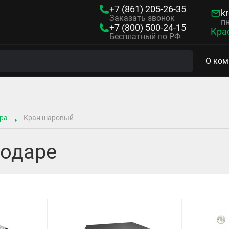
+7 (861)
205-26-35
kr
Заказать звонок
пн
+7 (800)
500-24-15
Кра
Бесплатный по РФ
О ком
ра
Кран шаровый
нодаре