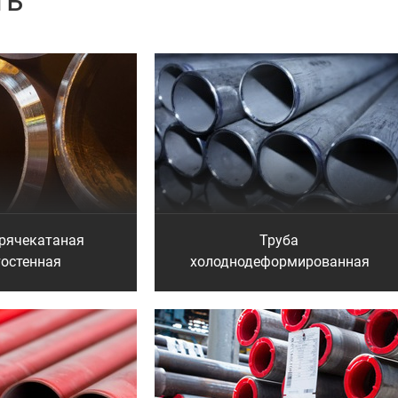
ть
орячекатаная
Труба
тостенная
холоднодеформированная