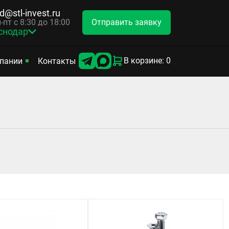
d@stl-invest.ru
Отправить заявку
-пт с 8:30 до 18:00
снодар
В корзине: 0
пании
Контакты