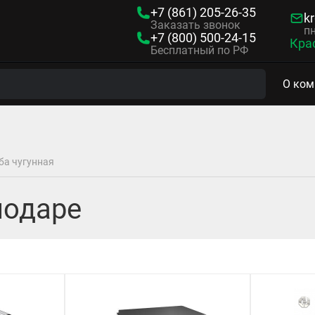
+7 (861)
205-26-35
kr
Заказать звонок
пн
+7 (800)
500-24-15
Кра
Бесплатный по РФ
О ком
ба чугунная
нодаре