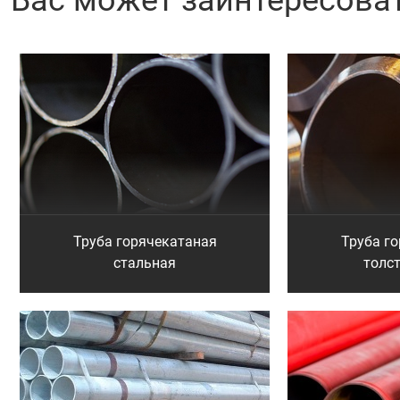
Вас может заинтересова
Труба горячекатаная
Труба г
стальная
толс