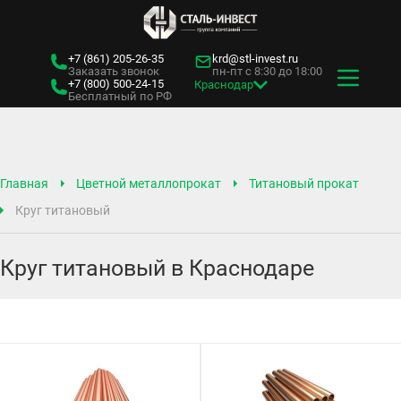
+7 (861)
205-26-35
krd@stl-invest.ru
Заказать звонок
пн-пт с 8:30 до 18:00
+7 (800)
500-24-15
Краснодар
Бесплатный по РФ
Главная
Цветной металлопрокат
Титановый прокат
Круг титановый
Круг титановый в Краснодаре