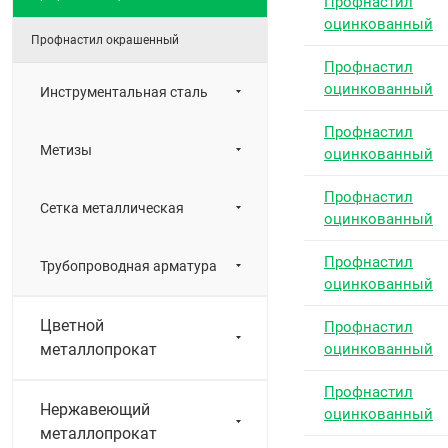
Профнастил
оцинкованный
Профнастил окрашенный
Профнастил
оцинкованный
Инструментальная сталь
Профнастил
Метизы
оцинкованный
Профнастил
Сетка металлическая
оцинкованный
Профнастил
Трубопроводная арматура
оцинкованный
Цветной
Профнастил
металлопрокат
оцинкованный
Профнастил
Нержавеющий
оцинкованный
металлопрокат