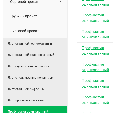
Сортовой прокат
оцинкованный
Профнастил
Трубный прокат
оцинкованный
Листовой прокат
Профнастил
оцинкованный
Лист стальной горячекатаный
Профнастил
оцинкованный
Лист стальной холоднокатаный
Профнастил
Лист оцинкованный плоский
оцинкованный
Лист с полимерным покрытием
Профнастил
оцинкованный
Лист стальной рифленый
Профнастил
Лист просечно-вытяжной
оцинкованный
Профнастил оцинкованный