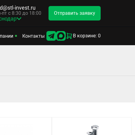
d@stl-invest.ru
Отправить заявку
-пт с 8:30 до 18:00
снодар
В корзине: 0
пании
Контакты