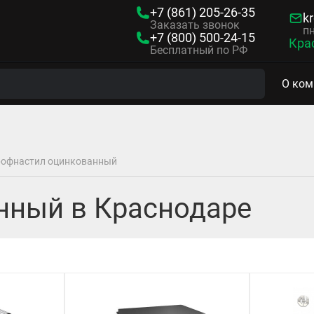
+7 (861)
205-26-35
kr
Заказать звонок
пн
+7 (800)
500-24-15
Кра
Бесплатный по РФ
О ком
офнастил оцинкованный
нный в Краснодаре