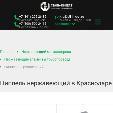
+7 (861)
205-26-35
krd@stl-invest.ru
Заказать звонок
пн-пт с 8:30 до 18:00
+7 (800)
500-24-15
Краснодар
Бесплатный по РФ
Главная
Нержавеющий металлопрокат
Нержавеющие элементы трубопровода
Ниппель нержавеющий
Ниппель нержавеющий в Краснодаре