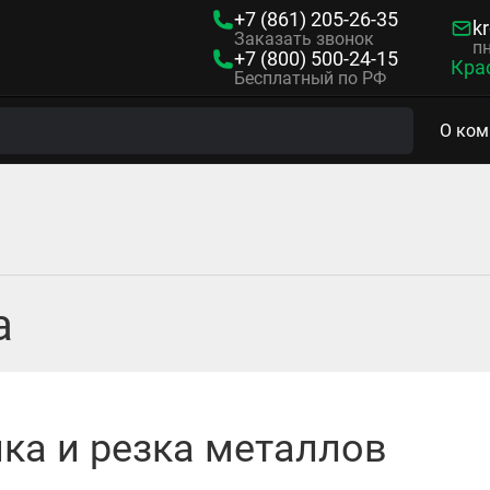
+7 (861)
205-26-35
kr
Заказать звонок
пн
+7 (800)
500-24-15
Кра
Бесплатный по РФ
О ком
а
ка и резка металлов