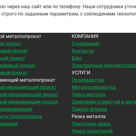
но через наш сайт или по телефону. Наши сотрудники уточн
а
строго по заданным параметрам, с соблюдением техноло
ой металлопрокат
КОМПАНИЯ
й прокат
О компании
овый прокат
Контакты
ный прокат
Блог
ниевый прокат
Электронный документооб
овый прокат
УСЛУГИ
веющий металлопрокат
Производство
ый нержавеющий прокат
Металлообработка
вой нержавеющий прокат
Гибка металла
вой нержавеющий прокат
Сверление отверстий в мет
 нержавеющая
Подбор фланца
нты трубопровода
Резка металла
веющие
Ленточная резка
Резка гильотиной