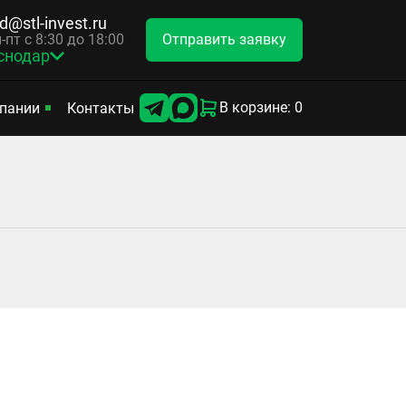
d@stl-invest.ru
Отправить заявку
-пт с 8:30 до 18:00
снодар
В корзине: 0
пании
Контакты