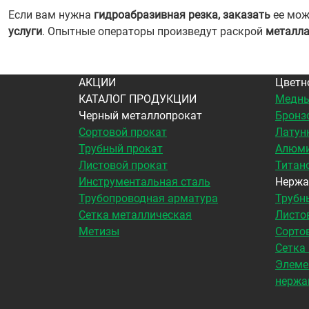
Если вам нужна
гидроабразивная резка, заказать
ее мож
услуги
. Опытные операторы произведут раскрой
металл
АКЦИИ
Цветн
КАТАЛОГ ПРОДУКЦИИ
Медны
Черный металлопрокат
Бронз
Сортовой прокат
Латун
Трубный прокат
Алюми
Листовой прокат
Титан
Инструментальная сталь
Нержа
Трубопроводная арматура
Трубн
Сетка металлическая
Листо
Метизы
Сорто
Сетка
Элеме
нержа