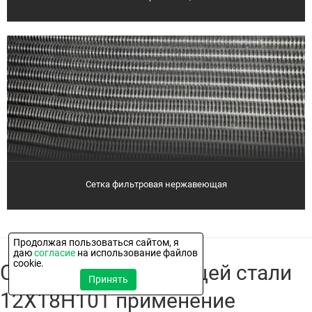
Сетка фильтровая нержавеющая
Продолжая пользоваться сайтом, я
даю
согласие
на использование файлов
cookie.
Сетка из нержавеющей стали
Принять
12Х18Н10Т применение