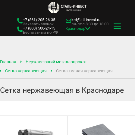
+7 (861)
205-26-35
krd@stl-invest.ru
Заказать звонок
пн-пт с 8:30 до 18:00
+7 (800)
500-24-15
Краснодар
Бесплатный по РФ
Главная
Нержавеющий металлопрокат
Сетка нержавеющая
Сетка тканая нержавеющая
Сетка нержавеющая в Краснодаре