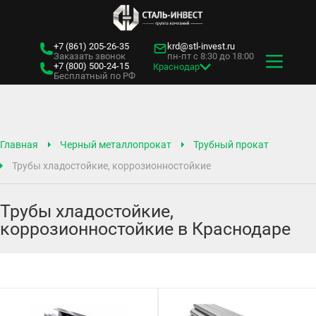
+7 (861)
205-26-35
krd@stl-invest.ru
Заказать звонок
пн-пт с 8:30 до 18:00
+7 (800)
500-24-15
Краснодар
Бесплатный по РФ
Главная
Черный металлопрокат
Трубный прокат
Трубы хладостойкие, коррозионностойкие
Трубы хладостойкие,
коррозионностойкие в Краснодаре