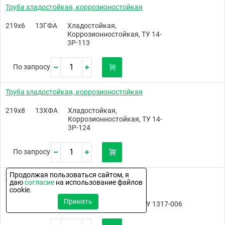
Труба хладостойкая, коррозионостойкая
219х6
13ГФА
Хладостойкая,
Коррозионностойкая, ТУ 14-
3Р-113
По запросу
Труба хладостойкая, коррозионостойкая
219х8
13ХФА
Хладостойкая,
Коррозионностойкая, ТУ 14-
3Р-124
По запросу
Продолжая пользоваться сайтом, я
Труба хладостойкая, коррозионостойкая
даю
согласие
на использование файлов
cookie.
219х8
13ХФА
Хладостойкая,
Принять
Коррозионностойкая, ТУ 1317-006