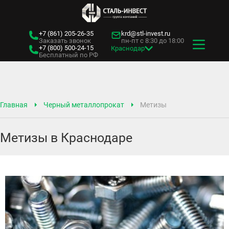
+7 (861)
205-26-35
krd@stl-invest.ru
Заказать звонок
пн-пт с 8:30 до 18:00
+7 (800)
500-24-15
Краснодар
Бесплатный по РФ
Главная
Черный металлопрокат
Метизы
Метизы в Краснодаре