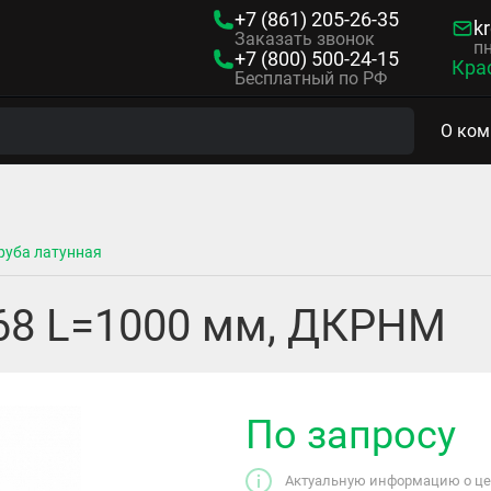
+7 (861)
205-26-35
kr
Заказать звонок
пн
+7 (800)
500-24-15
Кра
Бесплатный по РФ
О ком
руба латунная
Л68 L=1000 мм, ДКРНМ
По запросу
Актуальную информацию о цен