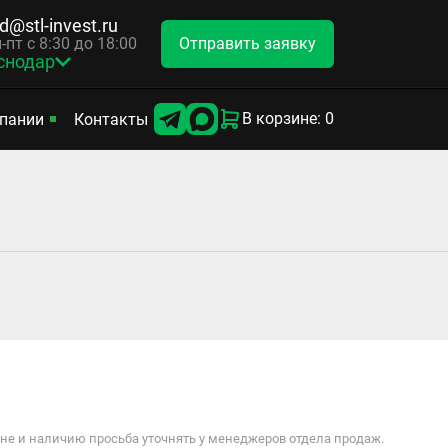
d@stl-invest.ru
Отправить заявку
-пт с 8:30 до 18:00
снодар
В корзине: 0
пании
Контакты
е и наличию просьба уточнять у менеджеров отдела продаж.