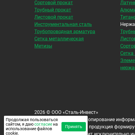
Сортовой прокат
Латун
Трубный прокат
Алюми
Листовой прокат
Титан
Инструментальная сталь
Нержа
Трубопроводная арматура
Трубн
Сетка металлическая
Листо
Метизы
Сорто
Сетка
Элеме
нержа
2026
©
ООО «Сталь-Инвест»
Все права защищены. Копирование информа
Продолжая пользоваться
сайтом, я даю
согласие
на
Окончательная цена на продукция формируе
Принять
использование файлов
cookie.
наличии продукции носит исключительно ин