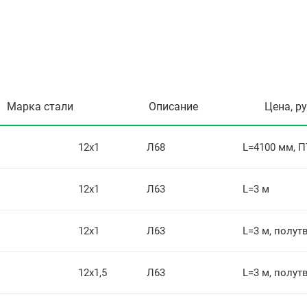
Марка стали
Описание
Цена, р
12х1
Л68
L=4100 мм, П
12х1
Л63
L=3 м
12х1
Л63
L=3 м, полут
12х1,5
Л63
L=3 м, полут