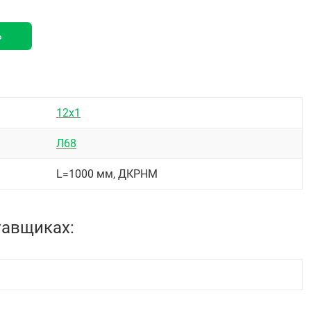
ь
12х1
Л68
L=1000 мм, ДКРНМ
тавщиках: