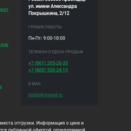
ул. имени Александра
орот
Покрышкина, 2/12
ГРАФИК РАБОТЫ
Пн-Пт: 9:00-18:00
алле
ТЕЛЕФОН ОТДЕЛА ПРОДАЖ
+7 (861)
205-26-35
+7 (800)
500-24-15
E-MAIL
а
krd@stl-invest.ru
 места отгрузки. Информация о цене и
тся публичной офертой, определяемой