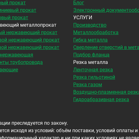
ный прокат
Блог
ниевый прокат
Электронный документооб
овый прокат
УСЛУГИ
веющий металлопрокат
Производство
ый нержавеющий прокат
Металлообработка
вой нержавеющий прокат
Гибка металла
вой нержавеющий прокат
Сверление отверстий в мет
 нержавеющая
Подбор фланца
нты трубопровода
Резка металла
веющие
Ленточная резка
Резка гильотиной
Резка газом
Воздушно-плазменная резк
Гидроабразивная резка
ции преследуется по закону.
тся исходя из условий: объём поставки, условий оплаты и
формационный характер и ни при каких условиях не являе