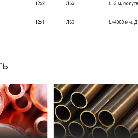
12х2
Л63
L=3 м, полут
12х1
Л63
L=4000 мм, 
ть