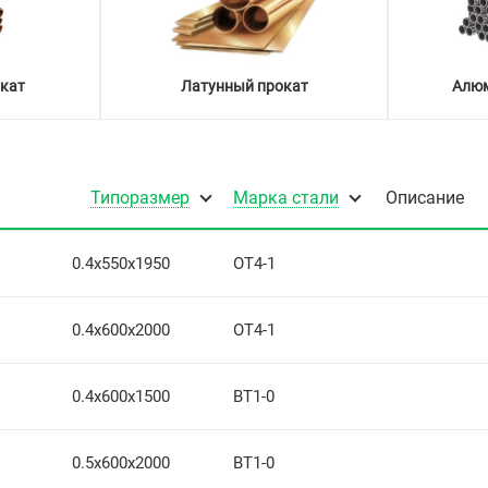
кат
Латунный прокат
Алюм
Типоразмер
Марка стали
Описание
0.4х550х1950
ОТ4-1
0.4х600х2000
ОТ4-1
0.4х600х1500
ВТ1-0
0.5х600х2000
ВТ1-0