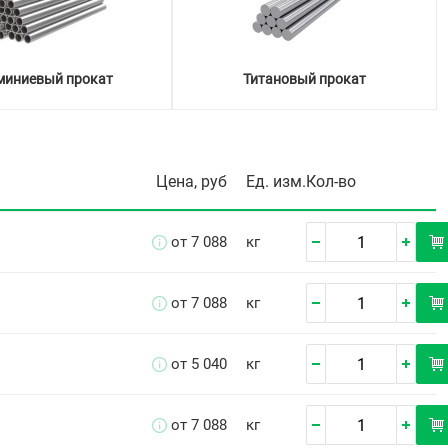
иниевый прокат
Титановый прокат
Цена, руб
Ед. изм.
Кол-во
от 7 088
кг
от 7 088
кг
от 5 040
кг
от 7 088
кг