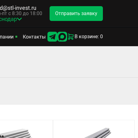
d@stl-invest.ru
Отправить заявку
-пт с 8:30 до 18:00
снодар
В корзине: 0
пании
Контакты