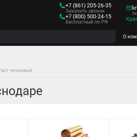
+7 (861)
205-26-35
kr
Заказать звонок
пн
+7 (800)
500-24-15
Кра
Бесплатный по РФ
О ком
Лист титановый
снодаре