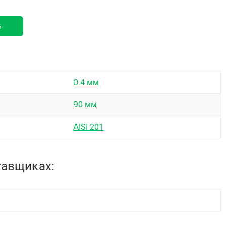
ь
0.4 мм
90 мм
AISI 201
тавщиках: