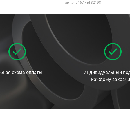
арт.pn7167 / id 32198
бная схема оплаты
Индивидуальный под
каждому заказчи