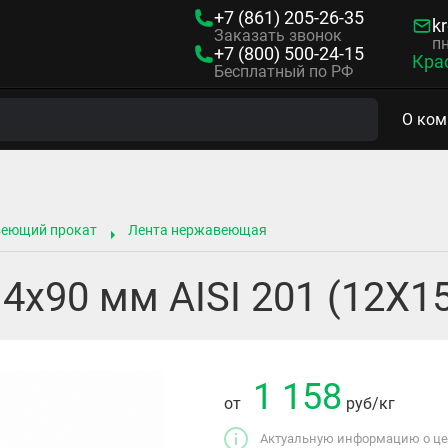
+7 (861)
205-26-35
kr
Заказать звонок
пн
+7 (800)
500-24-15
Кра
Бесплатный по РФ
О ком
веющий прокат
Лента нержавеющая
4х90 мм AISI 201 (12Х1
1 158
от
руб
/кг
Актуальную информацию о цен