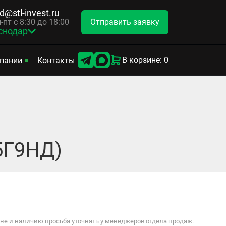
d@stl-invest.ru
Отправить заявку
-пт с 8:30 до 18:00
снодар
В корзине: 0
пании
Контакты
5Г9НД)
е и наличию просьба уточнять у менеджеров отдела продаж.