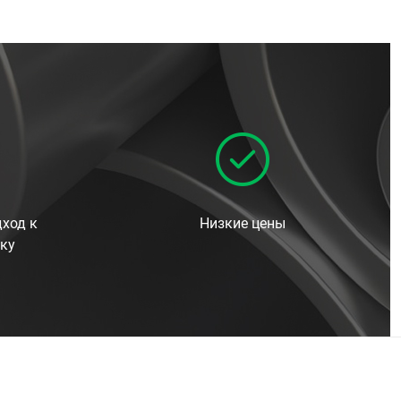
ход к
Низкие цены
ку