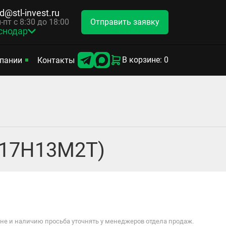
d@stl-invest.ru
Отправить заявку
-пт с 8:30 до 18:00
снодар
В корзине: 0
пании
Контакты
Х17Н13М2Т)
е и наличию просьба уточнять у менеджеров отдела продаж.