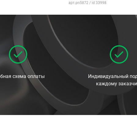
арт.pn5872 / id 33998
бная схема оплаты
Индивидуальный под
каждому заказчи