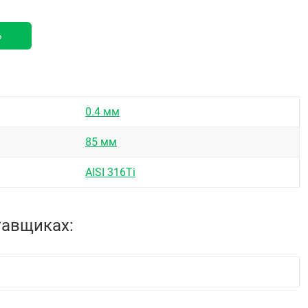
ь
0.4 мм
85 мм
AISI 316Ti
тавщиках: