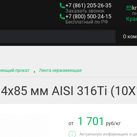
+7 (861)
205-26-35
kr
Заказать звонок
пн
+7 (800)
500-24-15
Кра
Бесплатный по РФ
О ком
веющий прокат
Лента нержавеющая
4х85 мм AISI 316Ti (10
1 701
от
руб
/кг
Актуальную информацию о цен