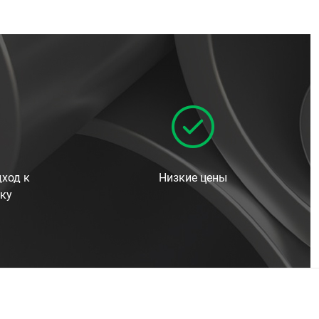
ход к
Низкие цены
ку