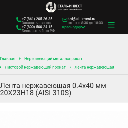
+7 (861)
205-26-35
krd@stl-invest.ru
Заказать звонок
пн-пт с 8:30 до 18:00
+7 (800)
500-24-15
Краснодар
Бесплатный по РФ
Главная
Нержавеющий металлопрокат
Листовой нержавеющий прокат
Лента нержавеющая
Лента нержавеющая 0.4х40 мм
20Х23Н18 (AISI 310S)