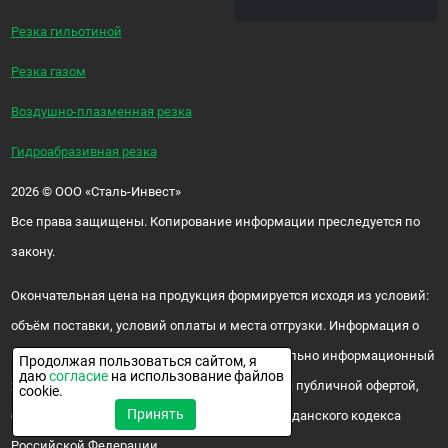
Резка гильотиной
Резка газом
Воздушно-плазменная резка
Гидроабразивная резка
2026
©
ООО «Сталь-Инвест»
Все права защищены. Копирование информации преследуется по
закону.
Окончательная цена на продукция формируется исходя из условий:
объём поставки, условий оплаты и места отгрузки. Информация о
цене и наличии продукции носит исключительно информационный
Продолжая пользоваться сайтом, я
даю
согласие
на использование файлов
характер и ни при каких условиях не является публичной офертой,
cookie.
Принять
определяемой положениями ч. 2 ст. 437 Гражданского кодекса
Российской Федерации.