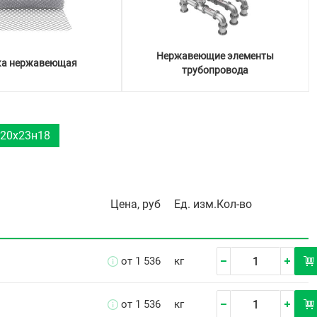
Нержавеющие элементы
ка нержавеющая
трубопровода
20х23н18
Цена, руб
Ед. изм.
Кол-во
от 1 536
кг
от 1 536
кг