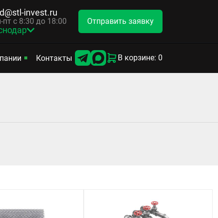
d@stl-invest.ru
Отправить заявку
-пт с 8:30 до 18:00
снодар
В корзине: 0
пании
Контакты