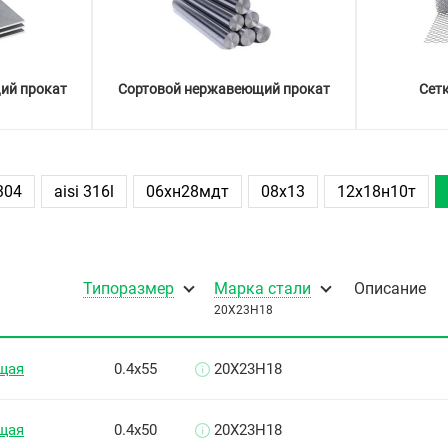
ий прокат
Сортовой нержавеющий прокат
Сет
 304
aisi 316l
06хн28мдт
08х13
12х18н10т
Типоразмер
Марка стали
Описание
20Х23Н18
щая
0.4х55
20Х23Н18
щая
0.4х50
20Х23Н18