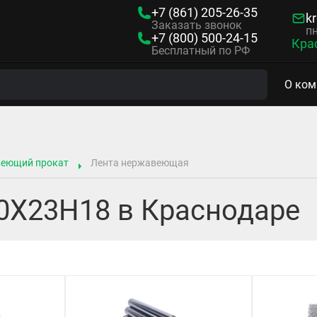
+7 (861)
205-26-35
kr
Заказать звонок
пн
+7 (800)
500-24-15
Кра
Бесплатный по РФ
О ком
веющий прокат
Лента нержавеющая
0Х23Н18 в Краснодаре