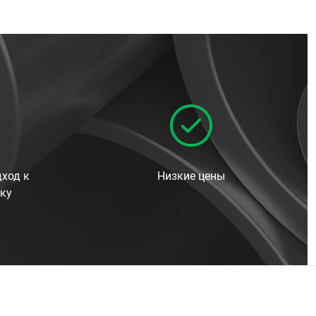
ход к
Низкие цены
ку