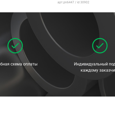
арт.pn6447 / id 30902
бная схема оплаты
Индивидуальный под
каждому заказчи