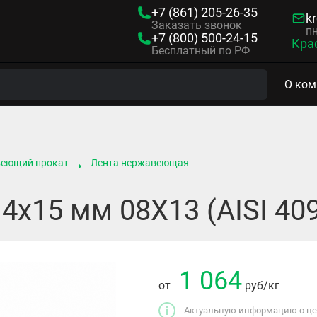
+7 (861)
205-26-35
kr
Заказать звонок
пн
+7 (800)
500-24-15
Кра
Бесплатный по РФ
О ком
веющий прокат
Лента нержавеющая
х15 мм 08Х13 (AISI 409
1 064
от
руб
/кг
Актуальную информацию о цен