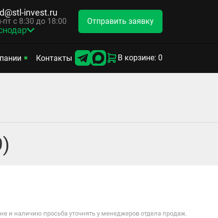
d@stl-invest.ru
Отправить заявку
-пт с 8:30 до 18:00
снодар
В корзине: 0
пании
Контакты
)
е и наличию просьба уточнять у менеджеров отдела продаж.