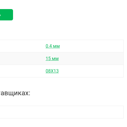
ь
0.4 мм
15 мм
08Х13
тавщиках: