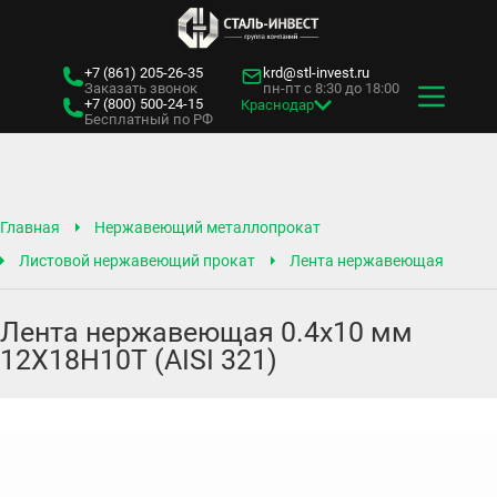
+7 (861)
205-26-35
krd@stl-invest.ru
Заказать звонок
пн-пт с 8:30 до 18:00
+7 (800)
500-24-15
Краснодар
Бесплатный по РФ
Главная
Нержавеющий металлопрокат
Листовой нержавеющий прокат
Лента нержавеющая
Лента нержавеющая 0.4х10 мм
12Х18Н10Т (AISI 321)