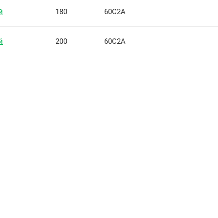
й
180
60С2А
й
200
60С2А