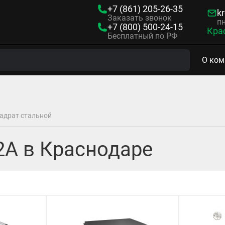
+7 (861)
205-26-35
kr
Заказать звонок
пн
+7 (800)
500-24-15
Кра
Бесплатный по РФ
О ком
адрат стальной
2А в Краснодаре