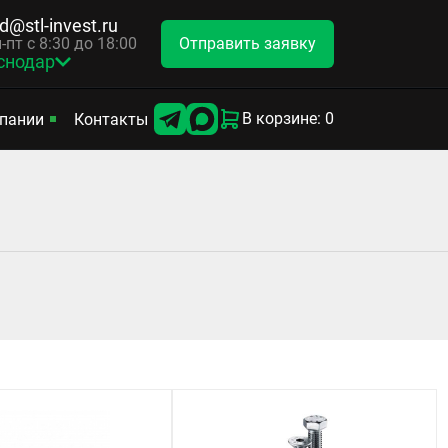
d@stl-invest.ru
Отправить заявку
-пт с 8:30 до 18:00
снодар
В корзине: 0
пании
Контакты