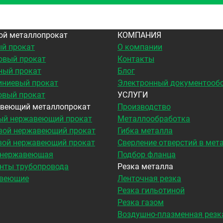
ой металлопрокат
КОМПАНИЯ
й прокат
О компании
овый прокат
Контакты
ный прокат
Блог
ниевый прокат
Электронный документооб
овый прокат
УСЛУГИ
веющий металлопрокат
Производство
ый нержавеющий прокат
Металлообработка
вой нержавеющий прокат
Гибка металла
вой нержавеющий прокат
Сверление отверстий в мет
 нержавеющая
Подбор фланца
нты трубопровода
Резка металла
веющие
Ленточная резка
Резка гильотиной
Резка газом
Воздушно-плазменная резк