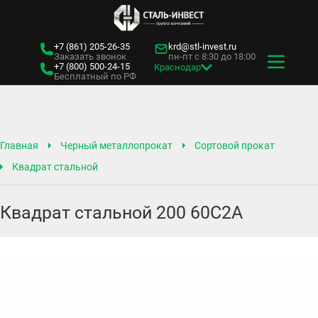
+7 (861)
205-26-35
krd@stl-invest.ru
Заказать звонок
пн-пт с 8:30 до 18:00
+7 (800)
500-24-15
Краснодар
Бесплатный по РФ
Главная
Черный металлопрокат
Сортовой прокат
Квадрат стальной
Квадрат стальной 200 60С2А