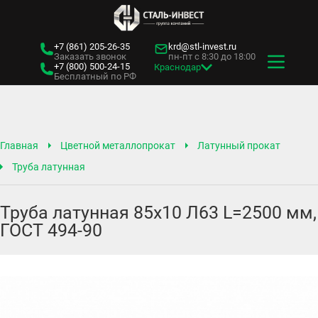
+7 (861)
205-26-35
krd@stl-invest.ru
Заказать звонок
пн-пт с 8:30 до 18:00
+7 (800)
500-24-15
Краснодар
Бесплатный по РФ
Главная
Цветной металлопрокат
Латунный прокат
Труба латунная
Труба латунная 85х10 Л63 L=2500 мм,
ГОСТ 494-90