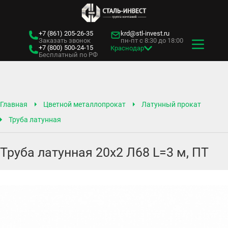
+7 (861)
205-26-35
krd@stl-invest.ru
Заказать звонок
пн-пт с 8:30 до 18:00
+7 (800)
500-24-15
Краснодар
Бесплатный по РФ
Главная
Цветной металлопрокат
Латунный прокат
Труба латунная
Труба латунная 20х2 Л68 L=3 м, ПТ