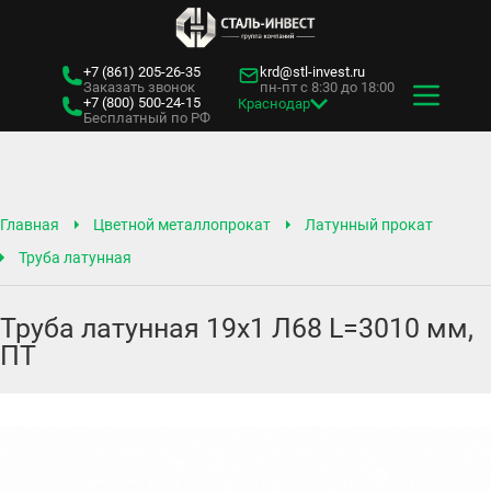
+7 (861)
205-26-35
krd@stl-invest.ru
Заказать звонок
пн-пт с 8:30 до 18:00
+7 (800)
500-24-15
Краснодар
Бесплатный по РФ
Главная
Цветной металлопрокат
Латунный прокат
Труба латунная
Труба латунная 19х1 Л68 L=3010 мм,
ПТ