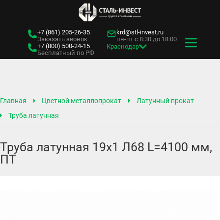
+7 (861)
205-26-35
krd@stl-invest.ru
Заказать звонок
пн-пт с 8:30 до 18:00
+7 (800)
500-24-15
Краснодар
Бесплатный по РФ
Главная
Цветной металлопрокат
Латунный прокат
Труба латунная
Труба латунная 19х1 Л68 L=4100 мм,
ПТ