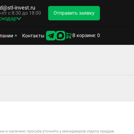
d@stl-invest.ru
Отправить заявку
-пт с 8:30 до 18:00
снодар
В корзине: 0
пании
Контакты
е и наличию просьба уточнять у менеджеров отдела продаж.