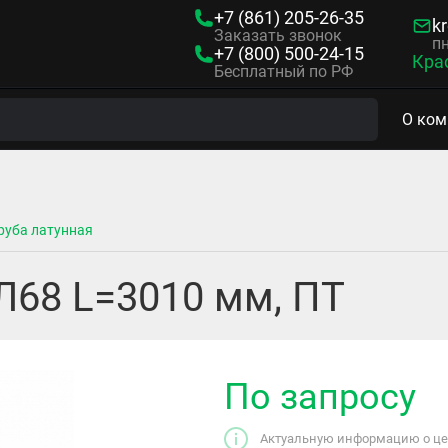
+7 (861)
205-26-35
kr
Заказать звонок
пн
+7 (800)
500-24-15
Кра
Бесплатный по РФ
О ком
руба латунная
 Л68 L=3010 мм, ПТ
По запросу
Актуальную информацию о цен