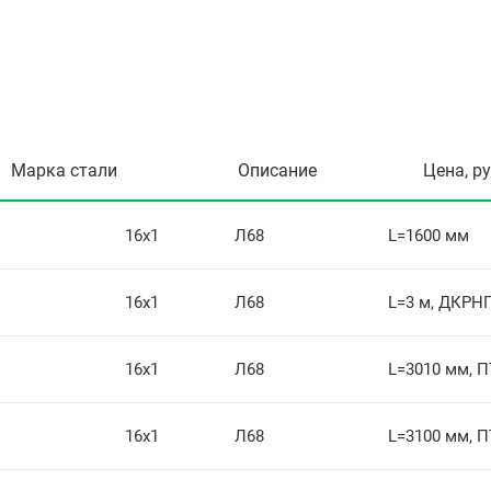
Марка стали
Описание
Цена, р
16х1
Л68
L=1600 мм
16х1
Л68
L=3 м, ДКРНП
16х1
Л68
L=3010 мм, П
16х1
Л68
L=3100 мм, П