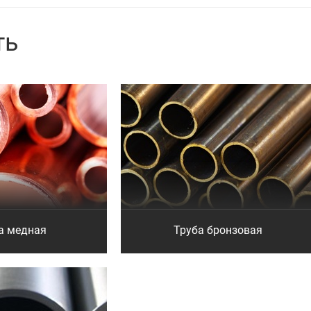
ть
а медная
Труба бронзовая