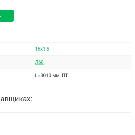
ь
16х1,5
Л68
L=3010 мм, ПТ
тавщиках: