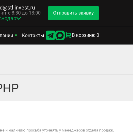
d@stl-invest.ru
Отправить заявку
-пт с 8:30 до 18:00
снодар
В корзине: 0
пании
Контакты
РНР
е и наличию просьба уточнять у менеджеров отдела продаж.