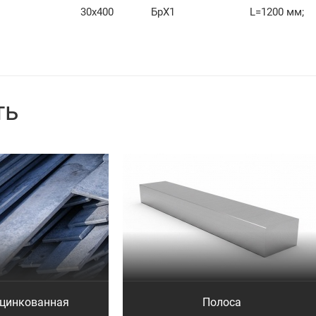
30х400
БрХ1
L=1200 мм;
ть
оцинкованная
Полоса