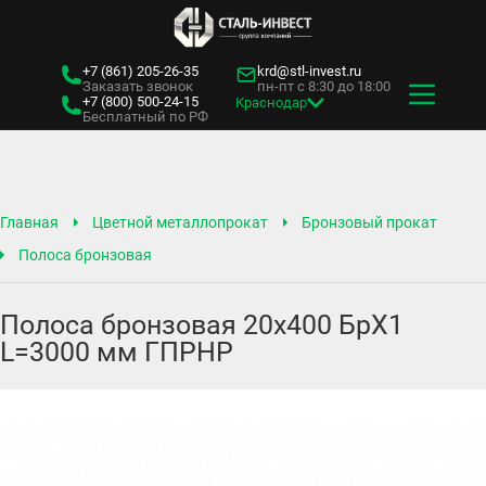
+7 (861)
205-26-35
krd@stl-invest.ru
Заказать звонок
пн-пт с 8:30 до 18:00
+7 (800)
500-24-15
Краснодар
Бесплатный по РФ
Главная
Цветной металлопрокат
Бронзовый прокат
Полоса бронзовая
Полоса бронзовая 20х400 БрХ1
L=3000 мм ГПРНР