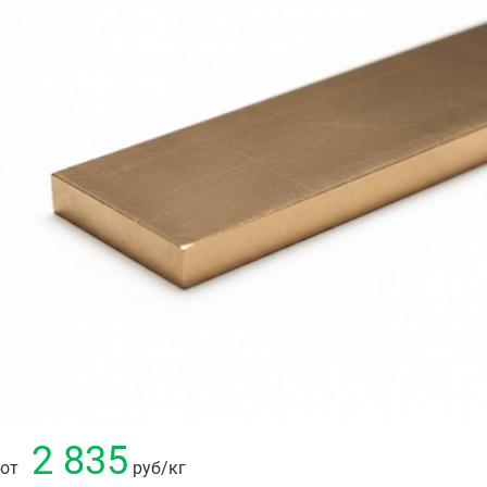
2 835
от
руб
/кг