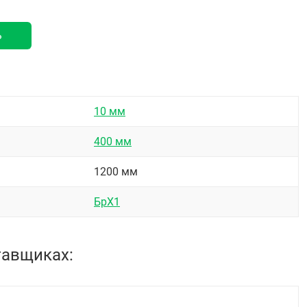
ь
10 мм
400 мм
1200 мм
БрХ1
тавщиках: