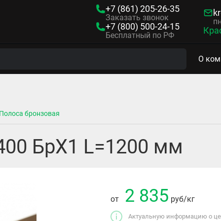
+7 (861)
205-26-35
kr
Заказать звонок
пн
+7 (800)
500-24-15
Кра
Бесплатный по РФ
О ком
Полоса бронзовая
400 БрХ1 L=1200 мм
2 835
от
руб
/кг
Актуальную информацию о цен