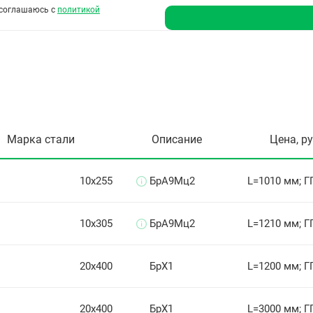
соглашаюсь с
политикой
Марка стали
Описание
Цена, р
10х255
БрА9Мц2
L=1010 мм; Г
10х305
БрА9Мц2
L=1210 мм; Г
20х400
БрХ1
L=1200 мм; Г
20х400
БрХ1
L=3000 мм; Г