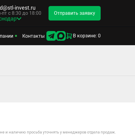
d@stl-invest.ru
Отправить заявку
-пт с 8:30 до 18:00
снодар
В корзине: 0
пании
Контакты
е и наличию просьба уточнять у менеджеров отдела продаж.