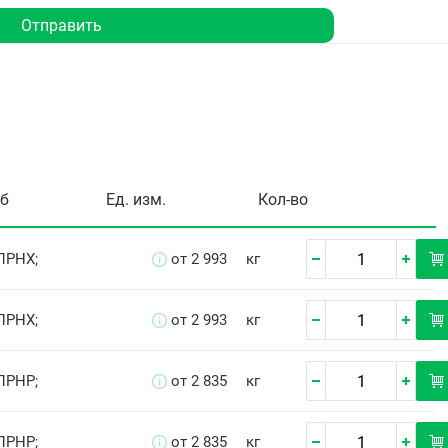
Отправить
уб
Ед. изм.
Кол-во
ПРНХ;
от 2 993
кг
ПРНХ;
от 2 993
кг
ПРНР;
от 2 835
кг
ПРНР;
от 2 835
кг