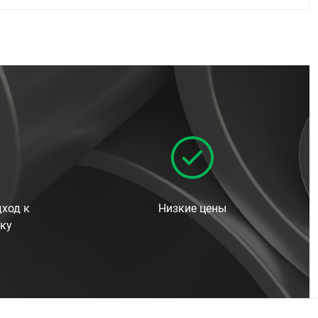
ход к
Низкие цены
ку