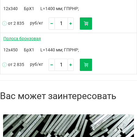
12х340
БрХ1
L=1400 мм; ГПРНР;
руб/
кг
от 2 835
Полоса бронзовая
12х450
БрХ1
L=1440 мм; ГПРНР;
руб/
кг
от 2 835
Вас может заинтересовать