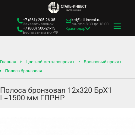
+7 (861)
205-26-35
krd@stl-invest.ru
Заказать звонок
пн-пт с 8:30 до 18:00
+7 (800)
500-24-15
Краснодар
Бесплатный по РФ
Главная
Цветной металлопрокат
Бронзовый прокат
Полоса бронзовая
Полоса бронзовая 12х320 БрХ1
L=1500 мм ГПРНР