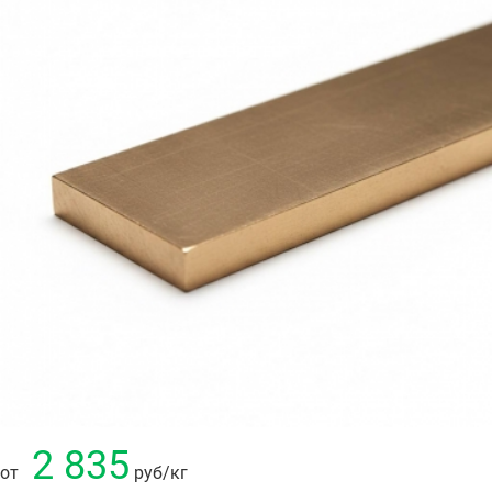
2 835
от
руб
/кг