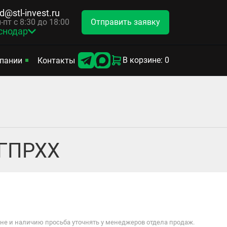
d@stl-invest.ru
Отправить заявку
-пт с 8:30 до 18:00
снодар
В корзине: 0
пании
Контакты
 ГПРХХ
е и наличию просьба уточнять у менеджеров отдела продаж.