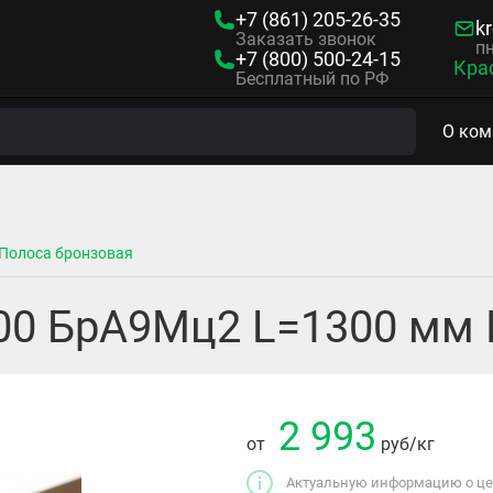
+7 (861)
205-26-35
kr
Заказать звонок
пн
+7 (800)
500-24-15
Кра
Бесплатный по РФ
О ком
Полоса бронзовая
00 БрА9Мц2 L=1300 мм
2 993
от
руб
/кг
Актуальную информацию о цен