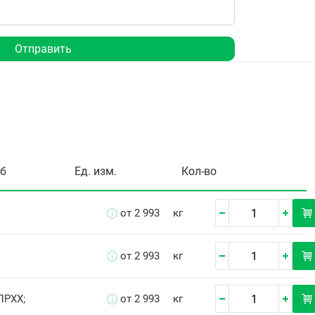
Отправить
уб
Ед. изм.
Кол-во
от 2 993
кг
от 2 993
кг
ПРХХ;
от 2 993
кг