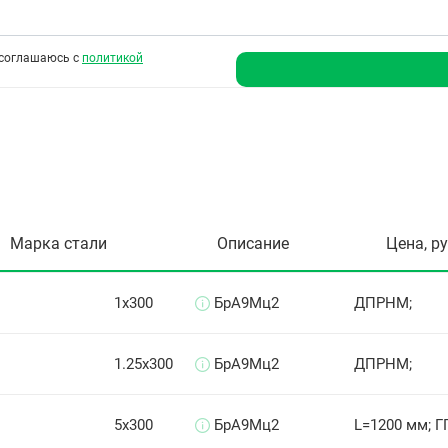
соглашаюсь с
политикой
Марка стали
Описание
Цена, р
1х300
БрА9Мц2
ДПРНМ;
1.25х300
БрА9Мц2
ДПРНМ;
5х300
БрА9Мц2
L=1200 мм; Г