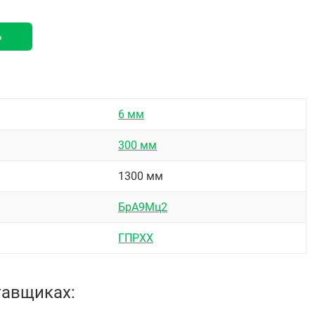
ь
6 мм
300 мм
1300 мм
БрА9Мц2
ГПРХХ
тавщиках: