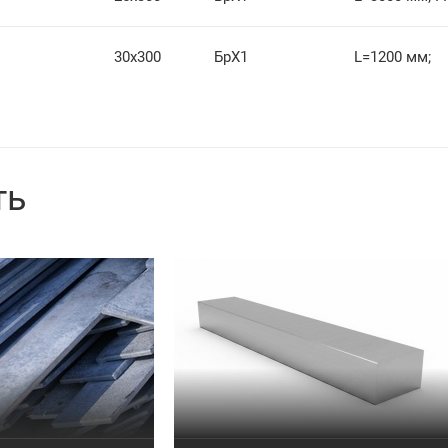
30х300
БрХ1
L=1200 мм;
ть