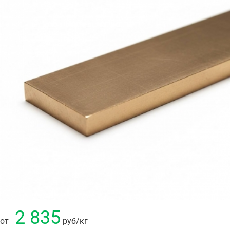
2 835
от
руб
/кг