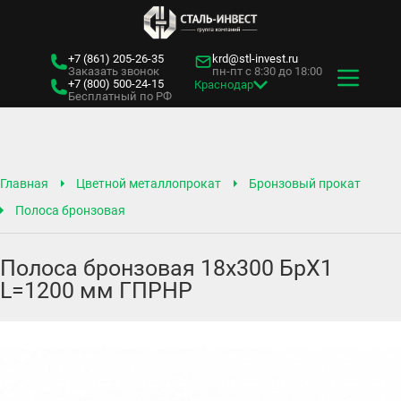
+7 (861)
205-26-35
krd@stl-invest.ru
Заказать звонок
пн-пт с 8:30 до 18:00
+7 (800)
500-24-15
Краснодар
Бесплатный по РФ
Главная
Цветной металлопрокат
Бронзовый прокат
Полоса бронзовая
Полоса бронзовая 18х300 БрХ1
L=1200 мм ГПРНР