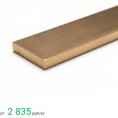
2 835
от
руб
/кг