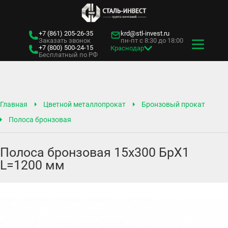
+7 (861)
205-26-35
krd@stl-invest.ru
Заказать звонок
пн-пт с 8:30 до 18:00
+7 (800)
500-24-15
Краснодар
Бесплатный по РФ
Главная
Цветной металлопрокат
Бронзовый прокат
Полоса бронзовая
Полоса бронзовая 15х300 БрХ1
L=1200 мм