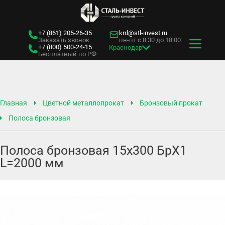
+7 (861)
205-26-35
krd@stl-invest.ru
Заказать звонок
пн-пт с 8:30 до 18:00
+7 (800)
500-24-15
Краснодар
Бесплатный по РФ
Главная
Цветной металлопрокат
Бронзовый прокат
Полоса бронзовая
Полоса бронзовая 15х300 БрХ1
L=2000 мм