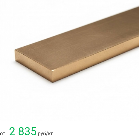
2 835
от
руб
/кг