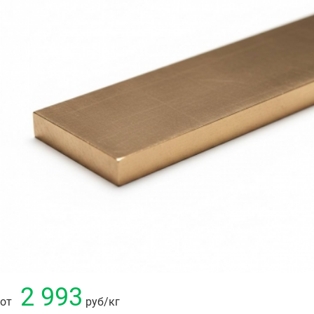
2 993
от
руб
/кг