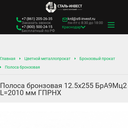
+7 (861)
205-26-35
krd@stl-invest.ru
Заказать звонок
пн-пт с 8:30 до 18:00
+7 (800)
500-24-15
Краснодар
Бесплатный по РФ
Главная
Цветной металлопрокат
Бронзовый прокат
Полоса бронзовая
Полоса бронзовая 12.5х255 БрА9Мц2
L=2010 мм ГПРНХ