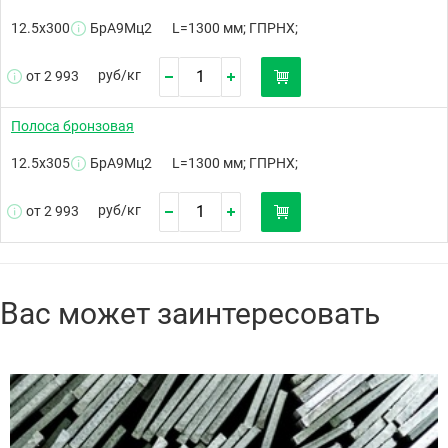
12.5х300
БрА9Мц2
L=1300 мм; ГПРНХ;
руб/
кг
от 2 993
Полоса бронзовая
12.5х305
БрА9Мц2
L=1300 мм; ГПРНХ;
руб/
кг
от 2 993
Вас может заинтересовать