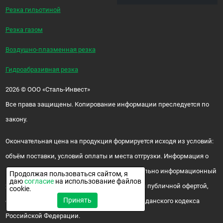
Резка гильотиной
Резка газом
Воздушно-плазменная резка
Гидроабразивная резка
2026
©
ООО «Сталь-Инвест»
Все права защищены. Копирование информации преследуется по
закону.
Окончательная цена на продукция формируется исходя из условий:
объём поставки, условий оплаты и места отгрузки. Информация о
цене и наличии продукции носит исключительно информационный
Продолжая пользоваться сайтом, я
даю
согласие
на использование файлов
характер и ни при каких условиях не является публичной офертой,
cookie.
Принять
определяемой положениями ч. 2 ст. 437 Гражданского кодекса
Российской Федерации.