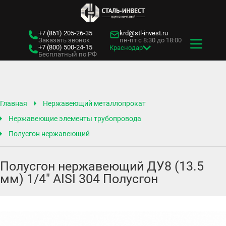
+7 (861)
205-26-35
krd@stl-invest.ru
Заказать звонок
пн-пт с 8:30 до 18:00
+7 (800)
500-24-15
Краснодар
Бесплатный по РФ
Главная
Нержавеющий металлопрокат
Нержавеющие элементы трубопровода
Полусгон нержавеющий
Полусгон нержавеющий ДУ8 (13.5
мм) 1/4" AISI 304 Полусгон