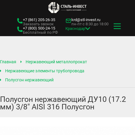
+7 (861)
205-26-35
krd@stl-invest.ru
Заказать звонок
пн-пт с 8:30 до 18:00
+7 (800)
500-24-15
Краснодар
Бесплатный по РФ
Главная
Нержавеющий металлопрокат
Нержавеющие элементы трубопровода
Полусгон нержавеющий
Полусгон нержавеющий ДУ10 (17.2
мм) 3/8" AISI 316 Полусгон