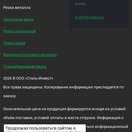
E-MAIL
Резка металла
krd@stl-invest.ru
Ленточная резка
Резка гильотиной
Резка газом
Воздушно-плазменная резка
Гидроабразивная резка
2026
©
ООО «Сталь-Инвест»
Все права защищены. Копирование информации преследуется по
закону.
Окончательная цена на продукция формируется исходя из условий:
объём поставки, условий оплаты и места отгрузки. Информация о
цене и наличии продукции носит исключительно информационный
Продолжая пользоваться сайтом, я