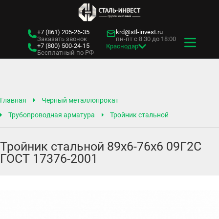
+7 (861)
205-26-35
krd@stl-invest.ru
Заказать звонок
пн-пт с 8:30 до 18:00
+7 (800)
500-24-15
Краснодар
Бесплатный по РФ
Главная
Черный металлопрокат
Трубопроводная арматура
Тройник стальной
Тройник стальной 89х6-76х6 09Г2С
ГОСТ 17376-2001