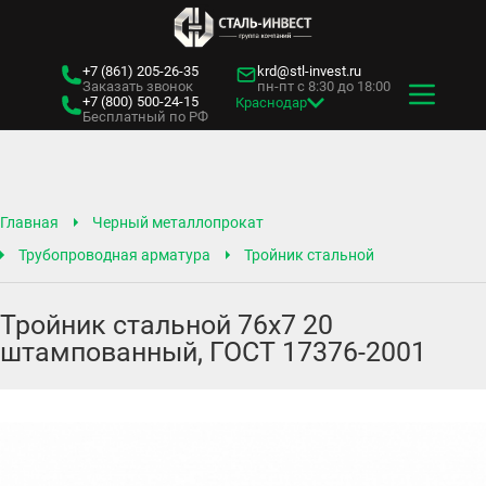
+7 (861)
205-26-35
krd@stl-invest.ru
Заказать звонок
пн-пт с 8:30 до 18:00
+7 (800)
500-24-15
Краснодар
Бесплатный по РФ
Главная
Черный металлопрокат
Трубопроводная арматура
Тройник стальной
Тройник стальной 76х7 20
штампованный, ГОСТ 17376-2001