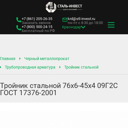
+7 (861)
205-26-35
krd@stl-invest.ru
Заказать звонок
пн-пт с 8:30 до 18:00
+7 (800)
500-24-15
Краснодар
Бесплатный по РФ
Главная
Черный металлопрокат
Трубопроводная арматура
Тройник стальной
Тройник стальной 76х6-45х4 09Г2С
ГОСТ 17376-2001