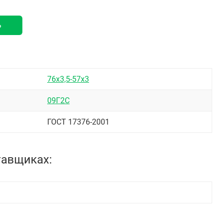
ь
76х3,5-57х3
09Г2С
ГОСТ 17376-2001
тавщиках: