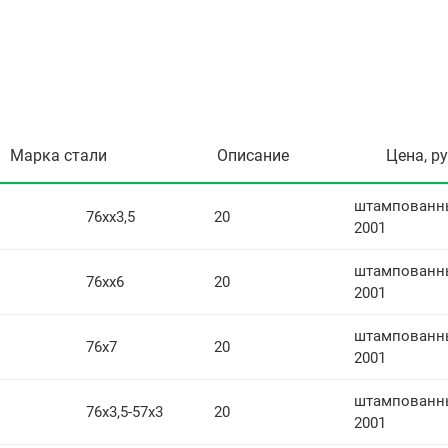
Марка стали
Описание
Цена, р
штампованны
76хх3,5
20
2001
штампованны
76хх6
20
2001
штампованны
76х7
20
2001
штампованны
76х3,5-57х3
20
2001