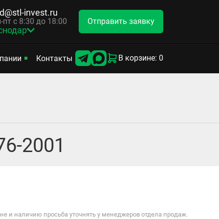
d@stl-invest.ru
Отправить заявку
-пт с 8:30 до 18:00
снодар
В корзине: 0
пании
Контакты
76-2001
е и наличию просьба уточнять у менеджеров отдела продаж.