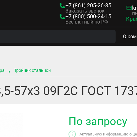
+7 (861)
205-26-35
kr
Заказать звонок
пн
+7 (800)
500-24-15
Кра
Бесплатный по РФ
О ком
ра
Тройник стальной
,5-57х3 09Г2С ГОСТ 173
По запросу
Актуальную информацию о цен